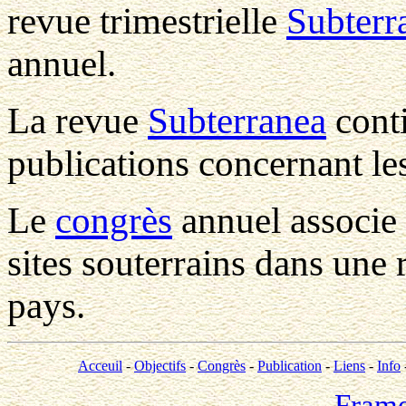
revue trimestrielle
Subterr
annuel.
La revue
Subterranea
conti
publications concernant le
Le
congrès
annuel associe 
sites souterrains dans une
pays.
Acceuil
-
Objectifs
-
Congrès
-
Publication
-
Liens
-
Info
Fram