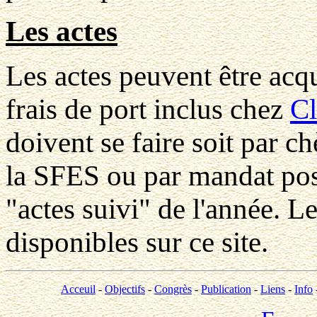
Les actes
Les actes peuvent être ac
frais de port inclus chez
C
doivent se faire soit par c
la SFES ou par mandat post
"actes suivi" de l'année. L
disponibles sur ce site.
Acceuil
-
Objectifs
-
Congrès
-
Publication
-
Liens
-
Info