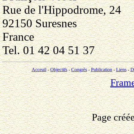
Rue de l'Hippodrome, 24
92150 Suresnes
France
Tel. 01 42 04 51 37
Acceuil
-
Objectifs
-
Congrès
-
Publication
-
Liens
-
D
Fram
Page créé